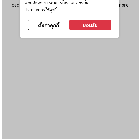
มอบประสบการณ์การใช้งานที่ดียิ่งขึ้น
loading
www.ktc.co.th
(see the
browser console
for more
ประกาศการใช้คุกกี้
information).
ตั้งค่าคุกกี้
ยอมรับ