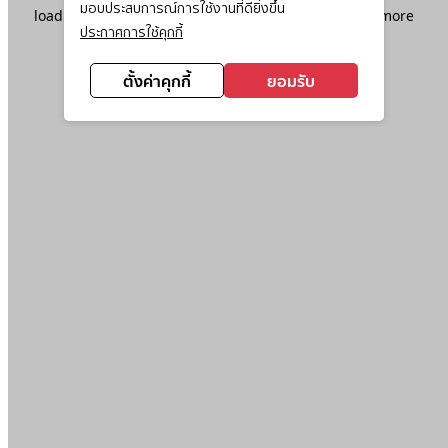
มอบประสบการณ์การใช้งานที่ดียิ่งขึ้น
loading
www.ktc.co.th
(see the
browser console
for more
ประกาศการใช้คุกกี้
information).
ตั้งค่าคุกกี้
ยอมรับ