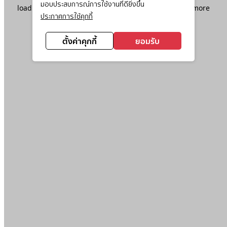
มอบประสบการณ์การใช้งานที่ดียิ่งขึ้น
loading
www.ktc.co.th
(see the
browser console
for more
ประกาศการใช้คุกกี้
information).
ตั้งค่าคุกกี้
ยอมรับ