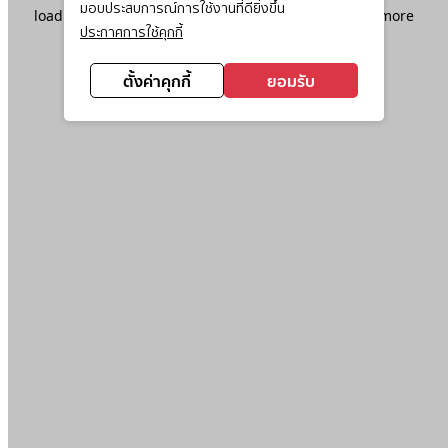
มอบประสบการณ์การใช้งานที่ดียิ่งขึ้น
loading
www.ktc.co.th
(see the
browser console
for more
ประกาศการใช้คุกกี้
information).
ตั้งค่าคุกกี้
ยอมรับ