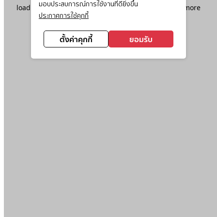
มอบประสบการณ์การใช้งานที่ดียิ่งขึ้น
loading
www.ktc.co.th
(see the
browser console
for more
ประกาศการใช้คุกกี้
information).
ตั้งค่าคุกกี้
ยอมรับ