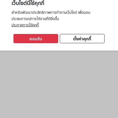
เว็บไซต์นี้ใช้คุกกี้
สำหรับพัฒนาประสิทธิภาพการทำงานเว็บไซต์ เพื่อมอบ
ประสบการณ์การใช้งานที่ดียิ่งขึ้น
exception has occurred while loading
www.ktc.co.th
(see the
browse
ประกาศการใช้คุกกี้
ยอมรับ
ตั้งค่าคุกกี้