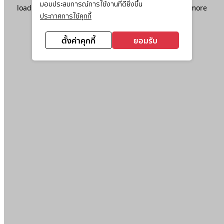
มอบประสบการณ์การใช้งานที่ดียิ่งขึ้น
loading
www.ktc.co.th
(see the
browser console
for more
ประกาศการใช้คุกกี้
information).
ตั้งค่าคุกกี้
ยอมรับ