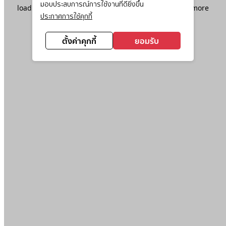
มอบประสบการณ์การใช้งานที่ดียิ่งขึ้น
loading
www.ktc.co.th
(see the
browser console
for more
ประกาศการใช้คุกกี้
information).
ตั้งค่าคุกกี้
ยอมรับ