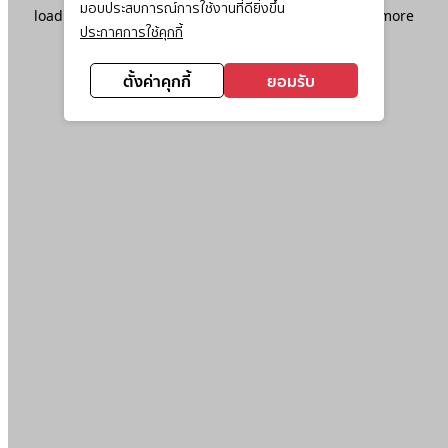
มอบประสบการณ์การใช้งานที่ดียิ่งขึ้น
loading
www.ktc.co.th
(see the
browser console
for more
ประกาศการใช้คุกกี้
information).
ตั้งค่าคุกกี้
ยอมรับ