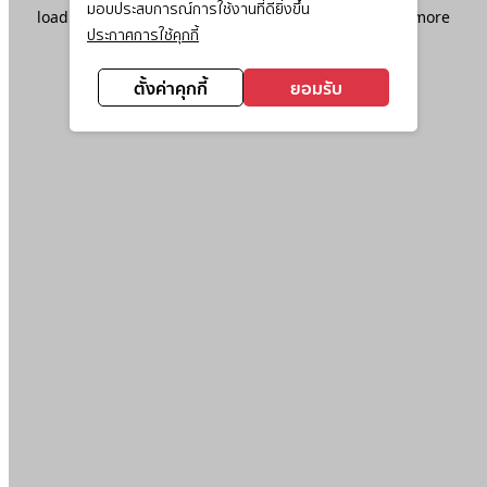
มอบประสบการณ์การใช้งานที่ดียิ่งขึ้น
loading
www.ktc.co.th
(see the
browser console
for more
ประกาศการใช้คุกกี้
information).
ตั้งค่าคุกกี้
ยอมรับ