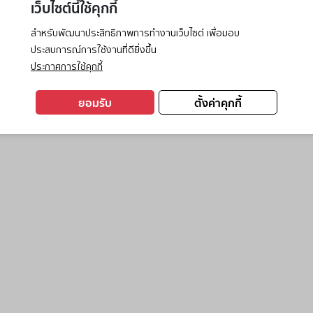
เว็บไซต์นี้ใช้คุกกี้
สำหรับพัฒนาประสิทธิภาพการทำงานเว็บไซต์ เพื่อมอบ
ประสบการณ์การใช้งานที่ดียิ่งขึ้น
exception has occurred while loading
www.ktc.co.th
(see the
browse
ประกาศการใช้คุกกี้
ยอมรับ
ตั้งค่าคุกกี้