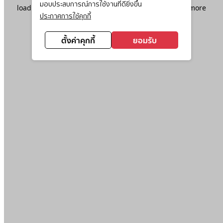
มอบประสบการณ์การใช้งานที่ดียิ่งขึ้น
loading
www.ktc.co.th
(see the
browser console
for more
ประกาศการใช้คุกกี้
information).
ตั้งค่าคุกกี้
ยอมรับ