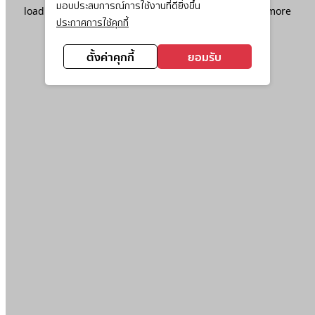
มอบประสบการณ์การใช้งานที่ดียิ่งขึ้น
loading
www.ktc.co.th
(see the
browser console
for more
ประกาศการใช้คุกกี้
information).
ตั้งค่าคุกกี้
ยอมรับ