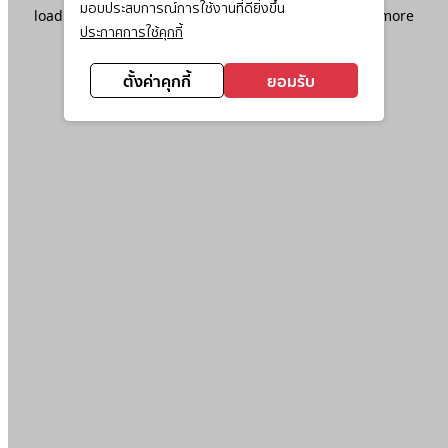
มอบประสบการณ์การใช้งานที่ดียิ่งขึ้น
loading
www.ktc.co.th
(see the
browser console
for more
ประกาศการใช้คุกกี้
information).
ตั้งค่าคุกกี้
ยอมรับ