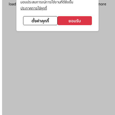
มอบประสบการณ์การใช้งานที่ดียิ่งขึ้น
loading
www.ktc.co.th
(see the
browser console
for more
ประกาศการใช้คุกกี้
information).
ตั้งค่าคุกกี้
ยอมรับ