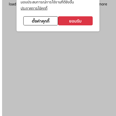
มอบประสบการณ์การใช้งานที่ดียิ่งขึ้น
loading
www.ktc.co.th
(see the
browser console
for more
ประกาศการใช้คุกกี้
information).
ตั้งค่าคุกกี้
ยอมรับ