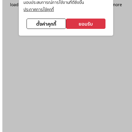
มอบประสบการณ์การใช้งานที่ดียิ่งขึ้น
loading
www.ktc.co.th
(see the
browser console
for more
ประกาศการใช้คุกกี้
information).
ตั้งค่าคุกกี้
ยอมรับ