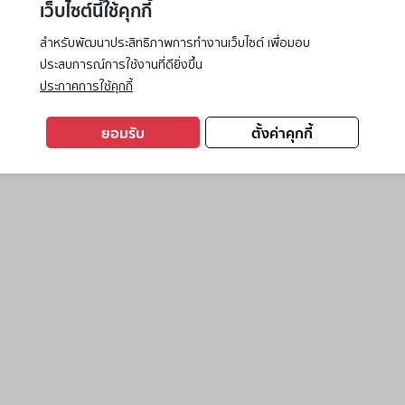
เว็บไซต์นี้ใช้คุกกี้
สำหรับพัฒนาประสิทธิภาพการทำงานเว็บไซต์ เพื่อมอบ
ประสบการณ์การใช้งานที่ดียิ่งขึ้น
exception has occurred while loading
www.ktc.co.th
(see the
browse
ประกาศการใช้คุกกี้
ยอมรับ
ตั้งค่าคุกกี้