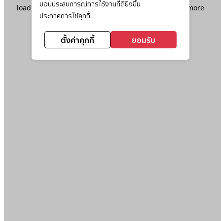
มอบประสบการณ์การใช้งานที่ดียิ่งขึ้น
loading
www.ktc.co.th
(see the
browser console
for more
ประกาศการใช้คุกกี้
information).
ตั้งค่าคุกกี้
ยอมรับ