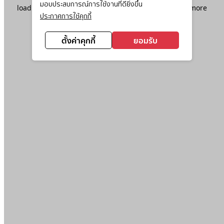
มอบประสบการณ์การใช้งานที่ดียิ่งขึ้น
loading
www.ktc.co.th
(see the
browser console
for more
ประกาศการใช้คุกกี้
information).
ตั้งค่าคุกกี้
ยอมรับ