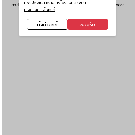
มอบประสบการณ์การใช้งานที่ดียิ่งขึ้น
loading
www.ktc.co.th
(see the
browser console
for more
ประกาศการใช้คุกกี้
information).
ตั้งค่าคุกกี้
ยอมรับ