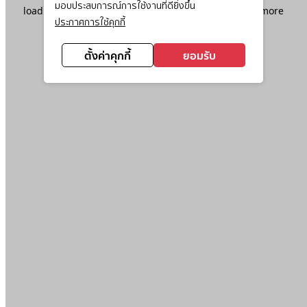
มอบประสบการณ์การใช้งานที่ดียิ่งขึ้น
loading
www.ktc.co.th
(see the
browser console
for more
ประกาศการใช้คุกกี้
information).
ตั้งค่าคุกกี้
ยอมรับ