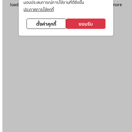
มอบประสบการณ์การใช้งานที่ดียิ่งขึ้น
loading
www.ktc.co.th
(see the
browser console
for more
ประกาศการใช้คุกกี้
information).
ตั้งค่าคุกกี้
ยอมรับ