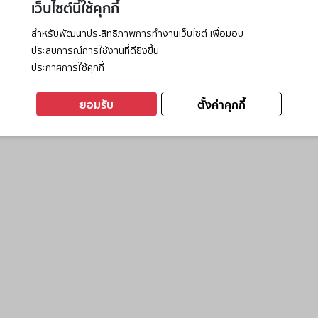
เว็บไซต์นี้ใช้คุกกี้
สำหรับพัฒนาประสิทธิภาพการทำงานเว็บไซต์ เพื่อมอบ
ประสบการณ์การใช้งานที่ดียิ่งขึ้น
exception has occurred while loading
www.ktc.co.th
(see the
browse
ประกาศการใช้คุกกี้
ยอมรับ
ตั้งค่าคุกกี้