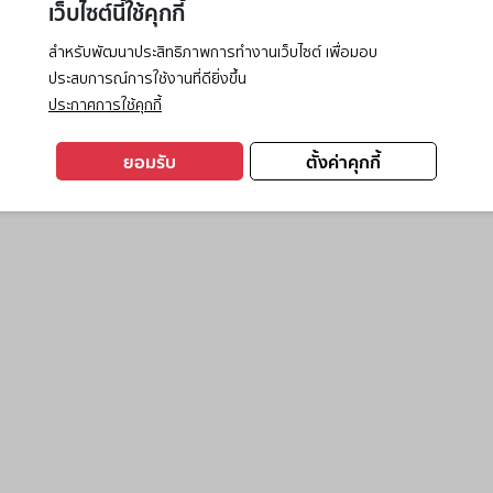
เว็บไซต์นี้ใช้คุกกี้
สำหรับพัฒนาประสิทธิภาพการทำงานเว็บไซต์ เพื่อมอบ
ประสบการณ์การใช้งานที่ดียิ่งขึ้น
exception has occurred while loading
www.ktc.co.th
(see the
browse
ประกาศการใช้คุกกี้
ยอมรับ
ตั้งค่าคุกกี้