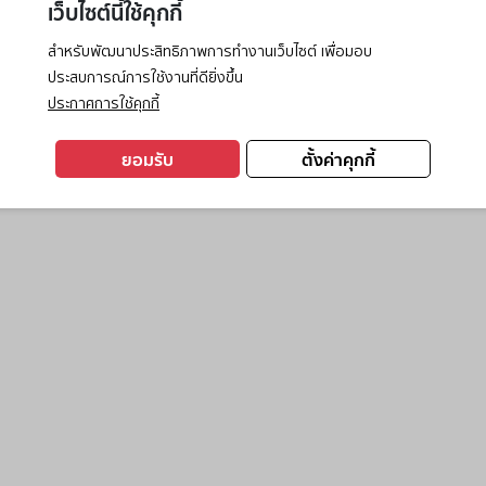
เว็บไซต์นี้ใช้คุกกี้
สำหรับพัฒนาประสิทธิภาพการทำงานเว็บไซต์ เพื่อมอบ
ประสบการณ์การใช้งานที่ดียิ่งขึ้น
exception has occurred while loading
www.ktc.co.th
(see the
browse
ประกาศการใช้คุกกี้
ยอมรับ
ตั้งค่าคุกกี้