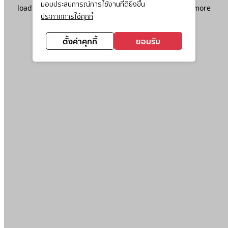
มอบประสบการณ์การใช้งานที่ดียิ่งขึ้น
loading
www.ktc.co.th
(see the
browser console
for more
ประกาศการใช้คุกกี้
information).
ตั้งค่าคุกกี้
ยอมรับ