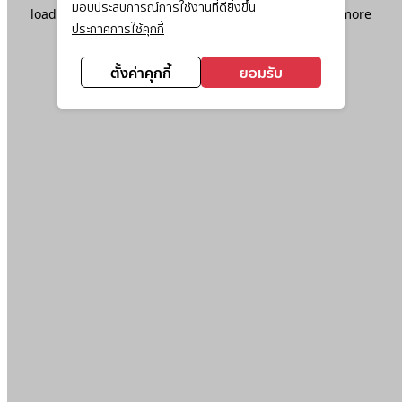
มอบประสบการณ์การใช้งานที่ดียิ่งขึ้น
loading
www.ktc.co.th
(see the
browser console
for more
ประกาศการใช้คุกกี้
information).
ตั้งค่าคุกกี้
ยอมรับ