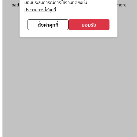
มอบประสบการณ์การใช้งานที่ดียิ่งขึ้น
loading
www.ktc.co.th
(see the
browser console
for more
ประกาศการใช้คุกกี้
information).
ตั้งค่าคุกกี้
ยอมรับ