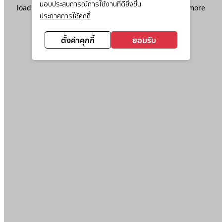
มอบประสบการณ์การใช้งานที่ดียิ่งขึ้น
loading
www.ktc.co.th
(see the
browser console
for more
ประกาศการใช้คุกกี้
information).
ตั้งค่าคุกกี้
ยอมรับ