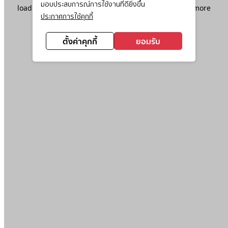
มอบประสบการณ์การใช้งานที่ดียิ่งขึ้น
loading
www.ktc.co.th
(see the
browser console
for more
ประกาศการใช้คุกกี้
information).
ตั้งค่าคุกกี้
ยอมรับ