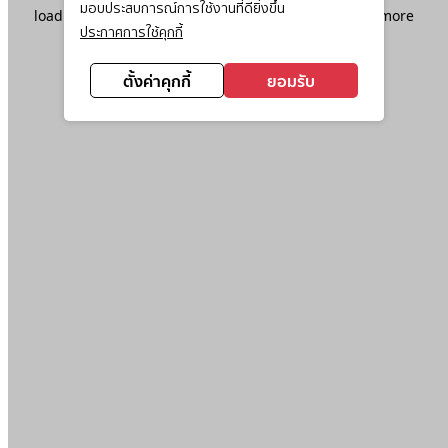
มอบประสบการณ์การใช้งานที่ดียิ่งขึ้น
loading
www.ktc.co.th
(see the
browser console
for more
ประกาศการใช้คุกกี้
information).
ตั้งค่าคุกกี้
ยอมรับ