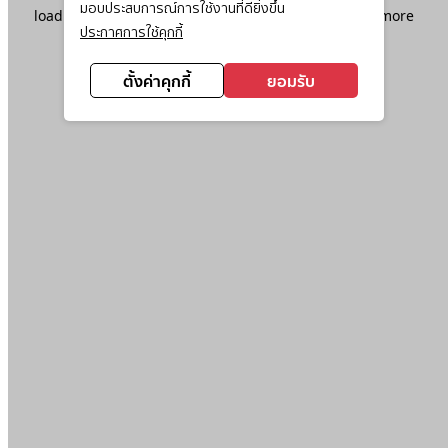
มอบประสบการณ์การใช้งานที่ดียิ่งขึ้น
loading
www.ktc.co.th
(see the
browser console
for more
ประกาศการใช้คุกกี้
information).
ตั้งค่าคุกกี้
ยอมรับ