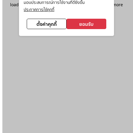
มอบประสบการณ์การใช้งานที่ดียิ่งขึ้น
loading
www.ktc.co.th
(see the
browser console
for more
ประกาศการใช้คุกกี้
information).
ตั้งค่าคุกกี้
ยอมรับ