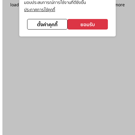
มอบประสบการณ์การใช้งานที่ดียิ่งขึ้น
loading
www.ktc.co.th
(see the
browser console
for more
ประกาศการใช้คุกกี้
information).
ตั้งค่าคุกกี้
ยอมรับ