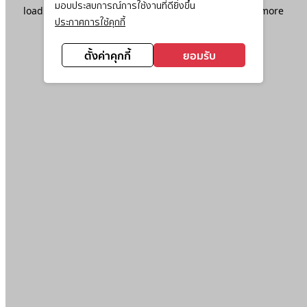
มอบประสบการณ์การใช้งานที่ดียิ่งขึ้น
loading
www.ktc.co.th
(see the
browser console
for more
ประกาศการใช้คุกกี้
information).
ตั้งค่าคุกกี้
ยอมรับ