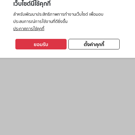
เว็บไซต์นี้ใช้คุกกี้
สำหรับพัฒนาประสิทธิภาพการทำงานเว็บไซต์ เพื่อมอบ
ประสบการณ์การใช้งานที่ดียิ่งขึ้น
exception has occurred while loading
www.ktc.co.th
(see the
browse
ประกาศการใช้คุกกี้
ยอมรับ
ตั้งค่าคุกกี้