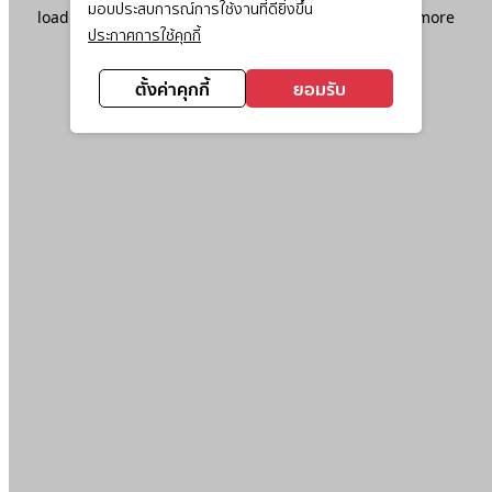
มอบประสบการณ์การใช้งานที่ดียิ่งขึ้น
loading
www.ktc.co.th
(see the
browser console
for more
ประกาศการใช้คุกกี้
information).
ตั้งค่าคุกกี้
ยอมรับ