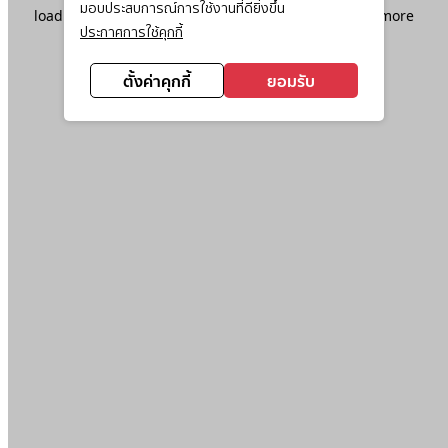
มอบประสบการณ์การใช้งานที่ดียิ่งขึ้น
loading
www.ktc.co.th
(see the
browser console
for more
ประกาศการใช้คุกกี้
information).
ตั้งค่าคุกกี้
ยอมรับ