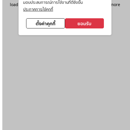
มอบประสบการณ์การใช้งานที่ดียิ่งขึ้น
loading
www.ktc.co.th
(see the
browser console
for more
ประกาศการใช้คุกกี้
information).
ตั้งค่าคุกกี้
ยอมรับ