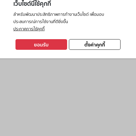
เว็บไซต์นี้ใช้คุกกี้
สำหรับพัฒนาประสิทธิภาพการทำงานเว็บไซต์ เพื่อมอบ
ประสบการณ์การใช้งานที่ดียิ่งขึ้น
exception has occurred while loading
www.ktc.co.th
(see the
browse
ประกาศการใช้คุกกี้
ยอมรับ
ตั้งค่าคุกกี้