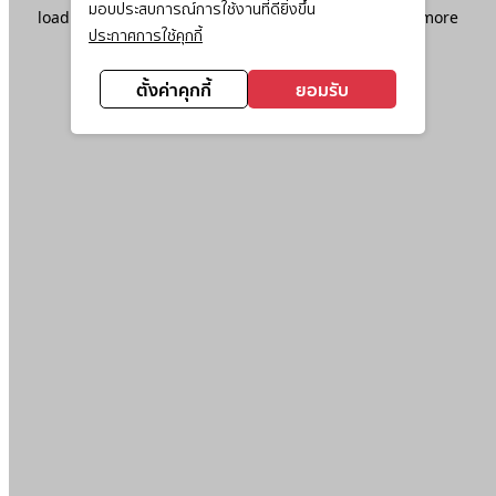
มอบประสบการณ์การใช้งานที่ดียิ่งขึ้น
loading
www.ktc.co.th
(see the
browser console
for more
ประกาศการใช้คุกกี้
information).
ตั้งค่าคุกกี้
ยอมรับ