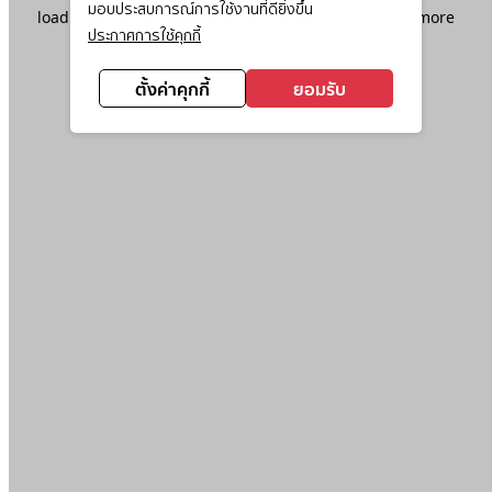
มอบประสบการณ์การใช้งานที่ดียิ่งขึ้น
loading
www.ktc.co.th
(see the
browser console
for more
ประกาศการใช้คุกกี้
information).
ตั้งค่าคุกกี้
ยอมรับ