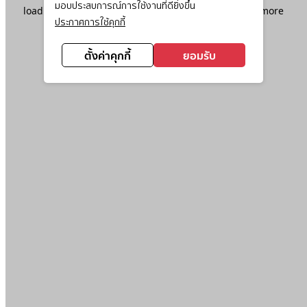
มอบประสบการณ์การใช้งานที่ดียิ่งขึ้น
loading
www.ktc.co.th
(see the
browser console
for more
ประกาศการใช้คุกกี้
information).
ตั้งค่าคุกกี้
ยอมรับ