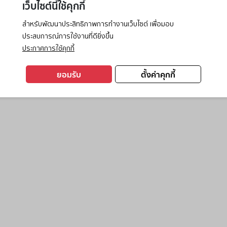
เว็บไซต์นี้ใช้คุกกี้
สำหรับพัฒนาประสิทธิภาพการทำงานเว็บไซต์ เพื่อมอบ
ประสบการณ์การใช้งานที่ดียิ่งขึ้น
exception has occurred while loading
www.ktc.co.th
(see the
browse
ประกาศการใช้คุกกี้
ยอมรับ
ตั้งค่าคุกกี้