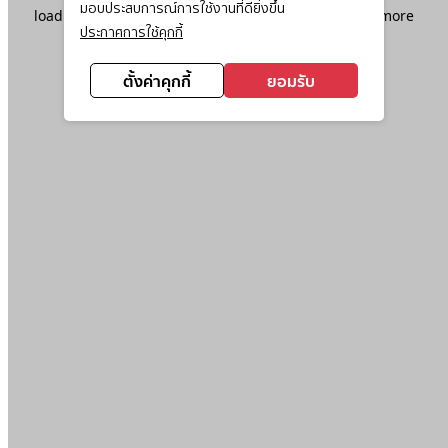
มอบประสบการณ์การใช้งานที่ดียิ่งขึ้น
loading
www.ktc.co.th
(see the
browser console
for more
ประกาศการใช้คุกกี้
information).
ตั้งค่าคุกกี้
ยอมรับ