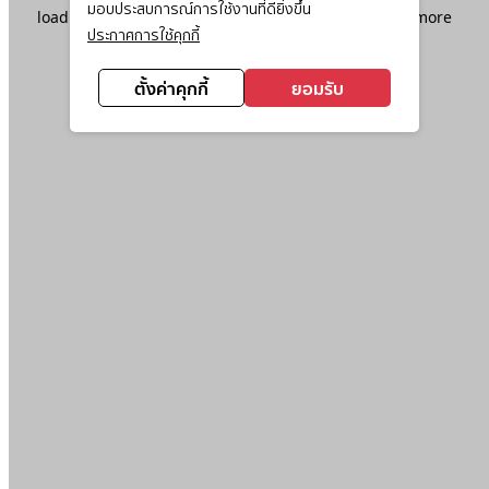
มอบประสบการณ์การใช้งานที่ดียิ่งขึ้น
loading
www.ktc.co.th
(see the
browser console
for more
ประกาศการใช้คุกกี้
information).
ตั้งค่าคุกกี้
ยอมรับ