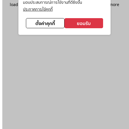
มอบประสบการณ์การใช้งานที่ดียิ่งขึ้น
loading
www.ktc.co.th
(see the
browser console
for more
ประกาศการใช้คุกกี้
information).
ตั้งค่าคุกกี้
ยอมรับ