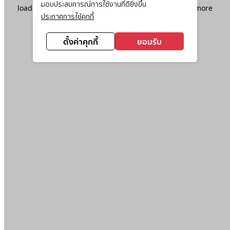
มอบประสบการณ์การใช้งานที่ดียิ่งขึ้น
loading
www.ktc.co.th
(see the
browser console
for more
ประกาศการใช้คุกกี้
information).
ตั้งค่าคุกกี้
ยอมรับ