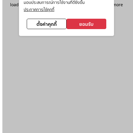
มอบประสบการณ์การใช้งานที่ดียิ่งขึ้น
loading
www.ktc.co.th
(see the
browser console
for more
ประกาศการใช้คุกกี้
information).
ตั้งค่าคุกกี้
ยอมรับ